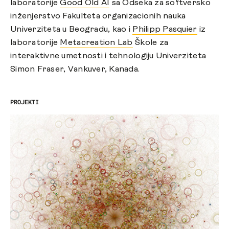
laboratorije
Good Old AI
sa Odseka za softversko
inženjerstvo Fakulteta organizacionih nauka
Univerziteta u Beogradu, kao i
Philipp Pasquier
iz
laboratorije
Metacreation Lab
Škole za
interaktivne umetnosti i tehnologiju Univerziteta
Simon Fraser, Vankuver, Kanada.
PROJEKTI