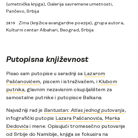
(umetnička knjiga), Galerija savremene umetnosti,
Pančevo, Srbija
2019
Zima
(knjižica avangardne poezije), grupa autora,
Kulturni centar Albahari, Beograd, Srbija
Putopisna književnost
Pisao sam putopise u saradnji sa
Lazarom
Pašćanovićem
, piscem i istraživačem, i
Klubom
putnika
, glavnim nezavisnim okupljalištem za
samostalne putnike i putopisce Balkana.
Najvažniji rad je
Bantustan: Atlas jednog putovanja
,
infografički putopis
Lazara Pašćanovića
,
Marka
Đedovića
i mene. Opisujući tromesečno putovanje
od Srbije do Namibije, knjiga se fokusira na