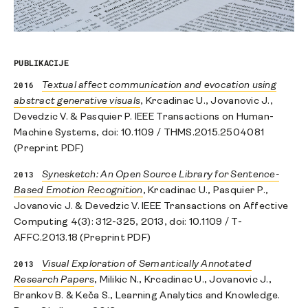
PUBLIKACIJE
2016
Textual affect communication and evocation using
abstract generative visuals
, Krcadinac U., Jovanovic J.,
Devedzic V. & Pasquier P. IEEE Transactions on Human-
Machine Systems, doi: 10.1109 / THMS.2015.2504081
(Preprint PDF)
2013
Synesketch: An Open Source Library for Sentence-
Based Emotion Recognition
, Krcadinac U., Pasquier P.,
Jovanovic J. & Devedzic V. IEEE Transactions on Affective
Computing 4(3): 312-325, 2013, doi: 10.1109 / T-
AFFC.2013.18 (Preprint PDF)
2013
Visual Exploration of Semantically Annotated
Research Papers
, Milikic N., Krcadinac U., Jovanovic J.,
Brankov B. & Keča S., Learning Analytics and Knowledge.