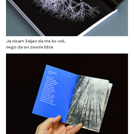
Ja nisam željan da me ko voli,
nego da svi zavole lišće