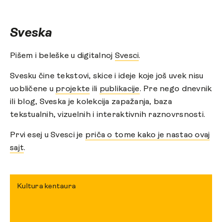
Sveska
Pišem i beleške u digitalnoj
Svesci
.
Svesku čine tekstovi, skice i ideje koje još uvek nisu
uobličene u
projekte
ili
publikacije
. Pre nego dnevnik
ili blog, Sveska je kolekcija zapažanja, baza
tekstualnih, vizuelnih i interaktivnih raznovrsnosti.
Prvi esej u Svesci je
priča o tome kako je nastao ovaj
sajt
.
Kultura kentaura