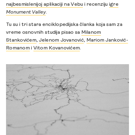
najbesmislenijoj aplikaciji na Vebu
i recenziju
igre
Monument Valley
.
Tu su i tri stara enciklopedijska članka koja sam za
vreme osnovnih studija pisao sa
Milanom
Stankovićem
,
Jelenom Jovanović
,
Mariom Janković-
Romanom
i
Vitom Kovanovićem
.