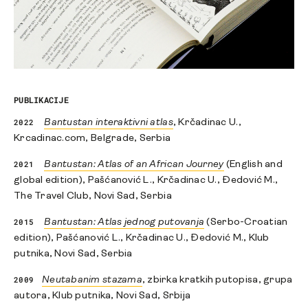
PUBLIKACIJE
2022
Bantustan interaktivni atlas
, Krčadinac U.,
Krcadinac.com, Belgrade, Serbia
2021
Bantustan: Atlas of an African Journey
(English and
global edition), Pašćanović L., Krčadinac U., Đedović M.,
The Travel Club, Novi Sad, Serbia
2015
Bantustan: Atlas jednog putovanja
(Serbo-Croatian
edition), Pašćanović L., Krčadinac U., Đedović M., Klub
putnika, Novi Sad, Serbia
2009
Neutabanim stazama
, zbirka kratkih putopisa, grupa
autora, Klub putnika, Novi Sad, Srbija