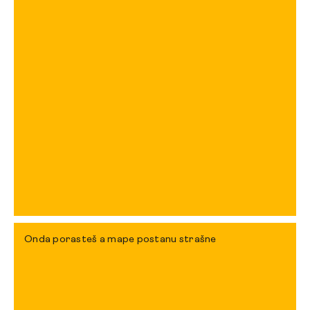
Onda porasteš a mape postanu strašne