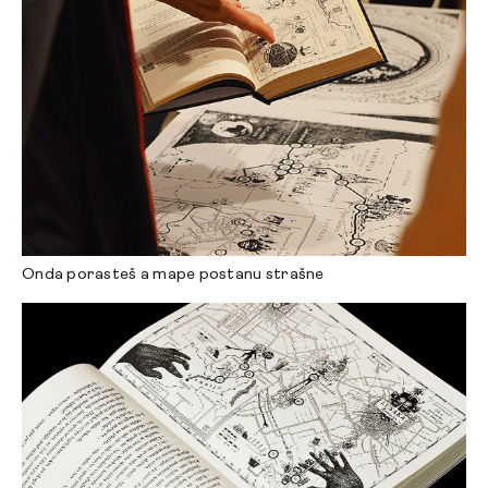
Onda porasteš a mape postanu strašne