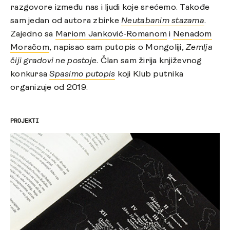
razgovore između nas i ljudi koje srećemo. Takođe
sam jedan od autora zbirke
Neutabanim stazama
.
Zajedno sa
Mariom Janković-Romanom
i
Nenadom
Moračom
, napisao sam putopis o Mongoliji,
Zemlja
čiji gradovi ne postoje
. Član sam žirija književnog
konkursa
Spasimo putopis
koji Klub putnika
organizuje od 2019.
PROJEKTI