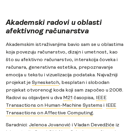
Akademski radovi u oblasti
afektivnog računarstva
Akademskim istraživanjima bavio sam se u oblastima
koja povezuju računarstvo, dizajn i umetnost, kao
što su afektivno računarstvo, interakcija čoveka i
računara, generativna estetika, prepoznavanje
emocija u tekstu i vizuelizacija podataka. Najvažniji
projekat je
Synesketch
, besplatan i slobodan
projekat otvorenog koda koji sam započeo u 2008.
Radovi su objavljeni u dva
M21
časopisa,
IEEE
Transactions on Human-Machine Systems
i
IEEE
Transactions on Affective Computing
.
Saradnici:
Jelenoa Jovanović
i
Vladan Devedžiće
iz