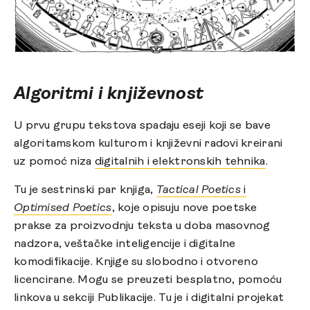
Algoritmi i književnost
U prvu grupu tekstova spadaju eseji koji se bave
algoritamskom kulturom i književni radovi kreirani
uz pomoć niza
digitalnih i elektronskih tehnika
.
Tu je sestrinski par knjiga,
Tactical Poetics
i
Optimised Poetics
, koje opisuju nove poetske
prakse za proizvodnju teksta u doba masovnog
nadzora, veštačke inteligencije i digitalne
komodifikacije. Knjige su slobodno i otvoreno
licencirane. Mogu se preuzeti besplatno, pomoću
linkova u sekciji Publikacije. Tu je i digitalni projekat