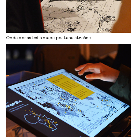
Onda porasteš a mape postanu strašne