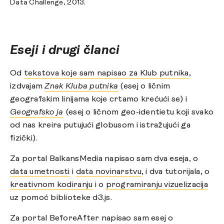
Data Challenge, 2013.
Eseji i drugi članci
Od
tekstova koje sam napisao za Klub putnika
,
izdvajam
Znak Kluba putnika
(esej o ličnim
geografskim linijama koje crtamo krećući se) i
Geografsko ja
(esej o ličnom geo-identietu koji svako
od nas kreira putujući globusom i istražujući ga
fizički).
Za portal BalkansMedia napisao sam dva eseja, o
data umetnosti
i
data novinarstvu
, i dva tutorijala, o
kreativnom kodiranju
i o
programiranju vizuelizacija
uz pomoć biblioteke d3.js.
Za portal BeforeAfter napisao sam esej o