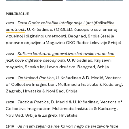
PUBLIKACIJE
2023
Data Dada: veštačka inteligencija i (anti)fašistička
umetnost
, U. Krčadinac, (O)GLED: časopis o savremenoj
vizuelnoj i digitalnoj umetnosti, Beograd, Srbija (esej je
ponovno objavljen u Magazinu OKO Radio-televizije Srbije)
2023
Кultura kentaura: generativne šahovske mape kao
jezik nove digitalne osećajnosti
, U. Krčadinac, Književni
magazin, Srpsko književno društvo, Beograd, Srbija
2020
Optimised Poetics
, U. Krčadinac & D. Medić, Vectors
of Collective Imagination, Multimedia Institute & Kuda.org,
Zagreb, Hrvatska & Novi Sad, Srbija
2020
Tactical Poetics
, D. Medić & U. Krčadinac, Vectors of
Collective Imagination, Multimedia Institute & Kuda.org,
Novi Sad, Srbija & Zagreb, Hrvatska
2019
Ja nisam željan da me ko voli, nego da svi zavole lišće