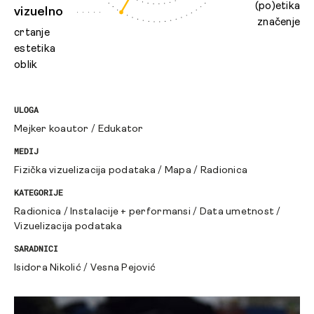
(po)etika
vizuelno
značenje
crtanje
estetika
oblik
ULOGA
Mejker koautor
/
Edukator
MEDIJ
Fizička vizuelizacija podataka
/
Mapa
/
Radionica
KATEGORIJE
Radionica
/
Instalacije + performansi
/
Data umetnost
/
Vizuelizacija podataka
SARADNICI
Isidora Nikolić
/
Vesna Pejović