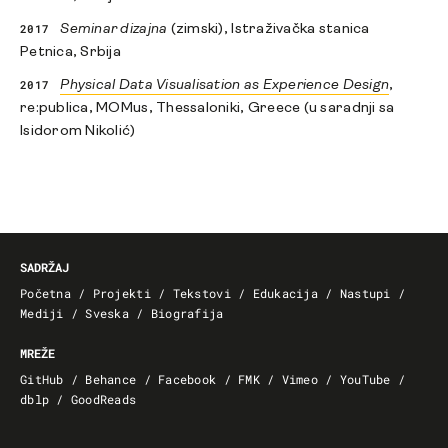
2017
Seminar dizajna
(zimski), Istraživačka stanica
Petnica, Srbija
2017
Physical Data Visualisation as Experience Design
,
re:publica, MOMus, Thessaloniki, Greece (u saradnji sa
Isidorom Nikolić)
SADRŽAJ
Početna
/
Projekti
/
Tekstovi
/
Edukacija
/
Nastupi
/
Mediji
/
Sveska
/
Biografija
MREŽE
GitHub
/
Behance
/
Facebook
/
FMK
/
Vimeo
/
YouTube
/
dblp
/
GoodReads