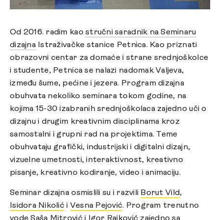
Od 2016. radim kao
stručni saradnik na Seminaru
dizajna
Istraživačke stanice Petnica. Kao priznati
obrazovni centar za domaće i strane srednjoškolce
i studente, Petnica se nalazi nadomak Valjeva,
između šume, pećine i jezera. Program dizajna
obuhvata nekoliko seminara tokom godine, na
kojima 15-30 izabranih srednjoškolaca zajedno uči o
dizajnu i drugim kreativnim disciplinama kroz
samostalni i grupni rad na projektima. Teme
obuhvataju grafički, industrijski i digitalni dizajn,
vizuelne umetnosti, interaktivnost, kreativno
pisanje, kreativno kodiranje, video i animaciju.
Seminar dizajna osmislili su i razvili
Borut Vild
,
Isidora Nikolić
i
Vesna Pejović
. Program trenutno
vode Saša Mitrović i Igor Rajković zajedno sa