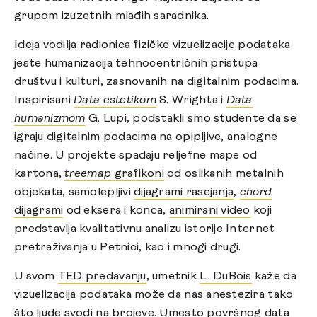
grupom izuzetnih mlađih saradnika.
Ideja vodilja radionica fizičke vizuelizacije podataka
jeste humanizacija tehnocentričnih pristupa
društvu i kulturi, zasnovanih na digitalnim podacima.
Inspirisani
Data estetikom
S. Wrighta i
Data
humanizmom
G. Lupi, podstakli smo studente da se
igraju digitalnim podacima na opipljive, analogne
načine. U projekte spadaju reljefne mape od
kartona,
treemap
grafikoni
od oslikanih metalnih
objekata, samolepljivi
dijagrami rasejanja
,
chord
dijagrami
od eksera i konca,
animirani video
koji
predstavlja kvalitativnu analizu istorije Internet
pretraživanja u Petnici, kao i mnogi drugi.
U svom
TED predavanju
, umetnik
L. DuBois
kaže da
vizuelizacija podataka može da nas anestezira tako
što ljude svodi na brojeve. Umesto površnog
data