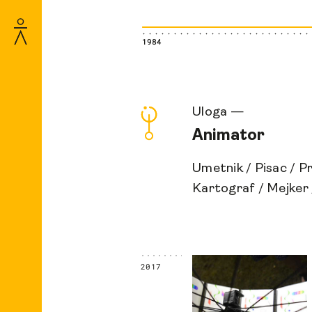
1984
1984
Uloga —
Animator
Umetnik
/
Pisac
/
P
Kartograf
/
Mejker
2017