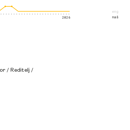
eng
naš
2026
or
/
Reditelj
/