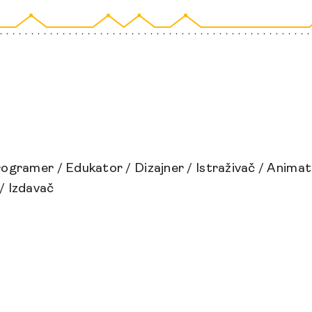
rogramer
/
Edukator
/
Dizajner
/
Istraživač
/
Animat
/
Izdavač