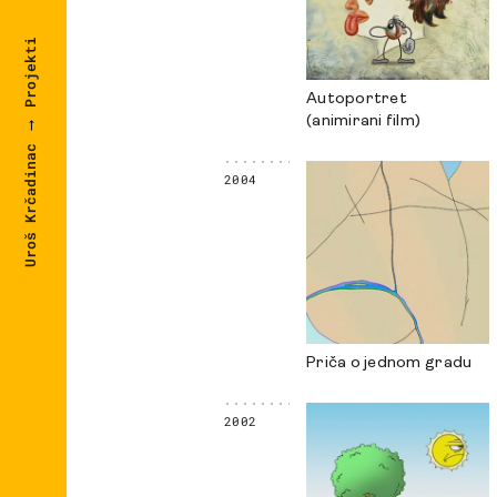
Projekti
Autoportret
(animirani film)
⟶
Uroš Krčadinac
2004
Priča o jednom gradu
2002